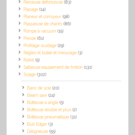
Perceuse défonceuse
(83)
Placage
(14)
Planeur et corroyeur
(98)
Plaqueuse de chants
(86)
Pompe à vacuum
(15)
Presse
(61)
Profilage scultage
(29)
Règles et butée et mesurage
(3)
Robot
(5)
Sableuse equipement de finition
(131)
Sciage
(302)
Banc de scie
(20)
Beam saw
(24)
Botteuse à angle
(5)
Botteuse double et plus
(2)
Botteuse pneumatique
(31)
Bull Edger
(3)
Déligneuse
(55)