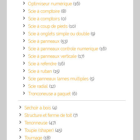
Optimiseur numérique
(16)
Scie à comptoire
(8)
Scie à comptoirs
(0)
Scie à coup de pieds
(10)
Scie à onglets simple ou double
(9)
Scie à panneaux
(53)
Scie à panneaux controle numerique
(16)
Scie à panneaux verticale
(17)
Scie à refendre
(16)
Scie à ruban
(15)
Scie panneaux lames multiples
(5)
Scie radial
(12)
Tronconeuse a paquet
(6)
Séchoir à bois
(4)
Structure et ferme de toit
(7)
Tenonneuse
(47)
Toupie (shaper)
(45)
Tournage
(18)