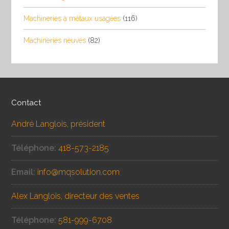
Machineries à métaux usagées
(116)
Machineries neuves
(82)
Contact
André Langlois, président
Téléphone:
418-573-2185
Email:
info@mqsolution.com
Alex Langlois, directeur des ventes
Téléphone:
581-999-6708