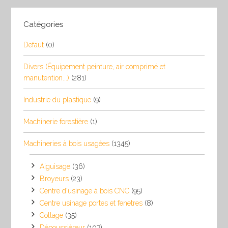
Catégories
Defaut
(0)
Divers (Équipement peinture, air comprimé et
manutention...)
(281)
Industrie du plastique
(9)
Machinerie forestière
(1)
Machineries à bois usagées
(1345)
Aiguisage
(36)
Broyeurs
(23)
Centre d'usinage à bois CNC
(95)
Centre usinage portes et fenetres
(8)
Collage
(35)
Dépoussiéreur
(107)