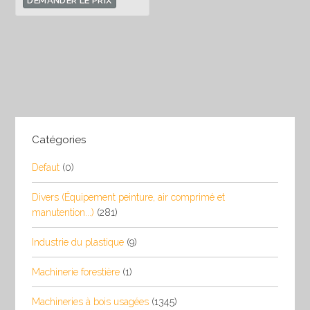
DEMANDER LE PRIX
Catégories
Defaut
(0)
Divers (Équipement peinture, air comprimé et
manutention...)
(281)
Industrie du plastique
(9)
Machinerie forestière
(1)
Machineries à bois usagées
(1345)