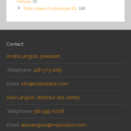
mesure.
(2)
Table ciseaux hydraulique IDL
(18)
Contact
André Langlois, président
Téléphone:
418-573-2185
Email:
info@mqsolution.com
Alex Langlois, directeur des ventes
Téléphone:
581-999-6708
Email:
alex.langlois@mqsolution.com