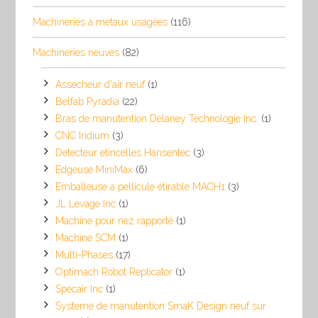
Machineries à métaux usagées
(116)
Machineries neuves
(82)
Assecheur d'air neuf
(1)
Belfab Pyradia
(22)
Bras de manutention Delaney Technologie Inc.
(1)
CNC Iridium
(3)
Detecteur etincelles Hansentec
(3)
Edgeuse MiniMax
(6)
Emballeuse a pellicule étirable MACH1
(3)
JL Levage Inc
(1)
Machine pour nez rapporté
(1)
Machine SCM
(1)
Multi-Phases
(17)
Optimach Robot Replicator
(1)
Spécair Inc
(1)
Systeme de manutention SmaK Design neuf sur