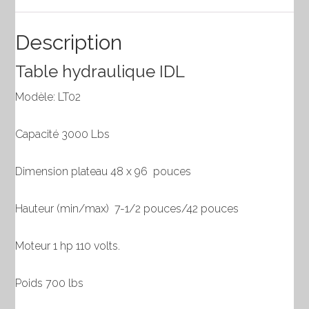
IDL
3000
Description
lbs
Table hydraulique IDL
Modèle: LT02
Capacité 3000 Lbs
Dimension plateau 48 x 96 pouces
Hauteur (min/max) 7-1/2 pouces/42 pouces
Moteur 1 hp 110 volts.
Poids 700 lbs