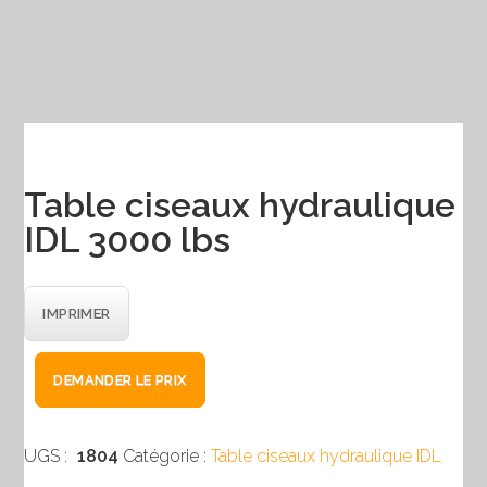
Table ciseaux hydraulique
IDL 3000 lbs
IMPRIMER
quantité
DEMANDER LE PRIX
de
Table
ciseaux
UGS :
1804
Catégorie :
Table ciseaux hydraulique IDL
hydraulique