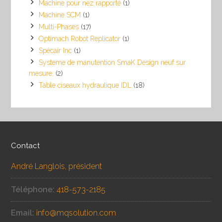
Machine pour nez rapporté
(1)
Machine SCM
(1)
Multi-Phases
(17)
Optimach Robot Replicator
(1)
Spécair Inc
(1)
Systeme de manutention SmaK Design neuf sur
mesure.
(2)
Table ciseaux hydraulique IDL
(18)
Contact
André Langlois, président
Téléphone:
418-573-2185
Email:
info@mqsolution.com