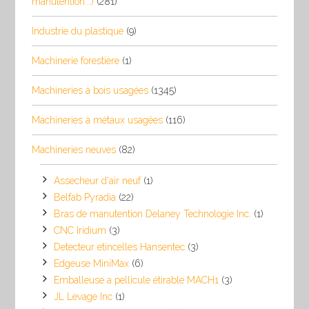
manutention...)
(281)
Industrie du plastique
(9)
Machinerie forestière
(1)
Machineries à bois usagées
(1345)
Machineries à métaux usagées
(116)
Machineries neuves
(82)
Assecheur d'air neuf
(1)
Belfab Pyradia
(22)
Bras de manutention Delaney Technologie Inc.
(1)
CNC Iridium
(3)
Detecteur etincelles Hansentec
(3)
Edgeuse MiniMax
(6)
Emballeuse a pellicule étirable MACH1
(3)
JL Levage Inc
(1)