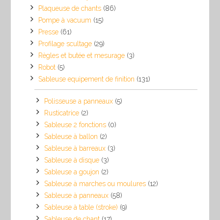
Plaqueuse de chants
(86)
Pompe à vacuum
(15)
Presse
(61)
Profilage scultage
(29)
Règles et butée et mesurage
(3)
Robot
(5)
Sableuse equipement de finition
(131)
Polisseuse a panneaux
(5)
Rusticatrice
(2)
Sableuse 2 fonctions
(0)
Sableuse à ballon
(2)
Sableuse à barreaux
(3)
Sableuse à disque
(3)
Sableuse a goujon
(2)
Sableuse à marches ou moulures
(12)
Sableuse à panneaux
(58)
Sableuse à table (stroke)
(9)
Sableuse de chant
(17)