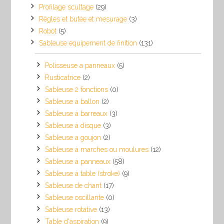
Profilage scultage
(29)
Règles et butée et mesurage
(3)
Robot
(5)
Sableuse equipement de finition
(131)
Polisseuse a panneaux
(5)
Rusticatrice
(2)
Sableuse 2 fonctions
(0)
Sableuse à ballon
(2)
Sableuse à barreaux
(3)
Sableuse à disque
(3)
Sableuse a goujon
(2)
Sableuse à marches ou moulures
(12)
Sableuse à panneaux
(58)
Sableuse à table (stroke)
(9)
Sableuse de chant
(17)
Sableuse oscillante
(0)
Sableuse rotative
(13)
Table d'aspiration
(9)