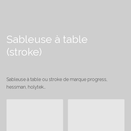
Sableuse à table
(stroke)
Sableuse à table ou stroke de marque progress,
hessman, holytek…