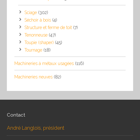
Sciage
(302)
Séchoir à bois
(4)
Structure et ferme de toit
(7)
Tenonneuse
(47)
Toupie (shaper)
(45)
Tournage
(18)
Machineries à métaux usagées
(116)
Machineries neuves
(82)
Contact
André Langlois, président