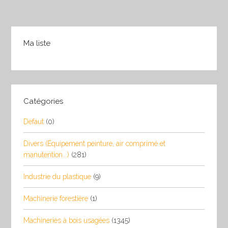
Ma liste
Catégories
Defaut
(0)
Divers (Équipement peinture, air comprimé et
manutention...)
(281)
Industrie du plastique
(9)
Machinerie forestière
(1)
Machineries à bois usagées
(1345)