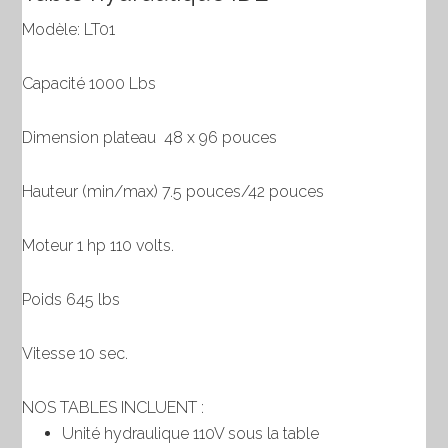
x
Modèle: LT01
96
pouces
Capacité 1000 Lbs
Dimension plateau 48 x 96 pouces
Hauteur (min/max) 7.5 pouces/42 pouces
Moteur 1 hp 110 volts.
Poids 645 lbs
Vitesse 10 sec.
NOS TABLES INCLUENT :
Unité hydraulique 110V sous la table