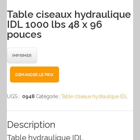
Table ciseaux hydraulique
IDL 1000 lbs 48 x 96
pouces
IMPRIMER
quantité
DEMANDER LE PRIX
de
Table
ciseaux
UGS :
0948
Catégorie :
Table ciseaux hydraulique IDL
hydraulique
IDL
1000
Description
lbs
Table hydraulique IDL
48