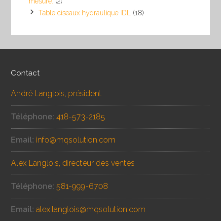
mesure.
(2)
Table ciseaux hydraulique IDL
(18)
Contact
André Langlois, président
Téléphone:
418-573-2185
Email:
info@mqsolution.com
Alex Langlois, directeur des ventes
Téléphone:
581-999-6708
Email:
alex.langlois@mqsolution.com