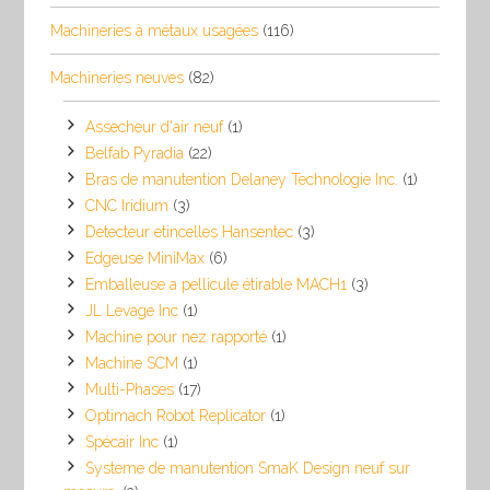
Machineries à métaux usagées
(116)
Machineries neuves
(82)
Assecheur d'air neuf
(1)
Belfab Pyradia
(22)
Bras de manutention Delaney Technologie Inc.
(1)
CNC Iridium
(3)
Detecteur etincelles Hansentec
(3)
Edgeuse MiniMax
(6)
Emballeuse a pellicule étirable MACH1
(3)
JL Levage Inc
(1)
Machine pour nez rapporté
(1)
Machine SCM
(1)
Multi-Phases
(17)
Optimach Robot Replicator
(1)
Spécair Inc
(1)
Systeme de manutention SmaK Design neuf sur